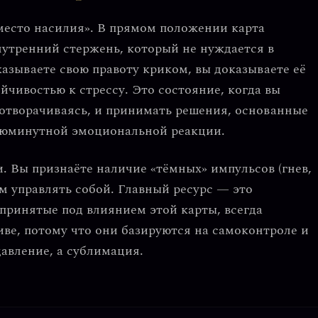
место насилия»
. В прямом положении карта
нутренний стержень
, который не нуждается в
азываете свою правоту криком, вы доказываете её
ойчивостью к стрессу
. Это состояние, когда вы
е отворачиваясь, и принимать решения, основанные
сиюминутной эмоциональной реакции.
и
. Вы признаёте наличие «тёмных» импульсов (гнев,
им управлять собой.
Главный ресурс
— это
 принятые под влиянием этой карты, всегда
ве, потому что они базируются на
самоконтроле
и
давление, а
сублимация
.