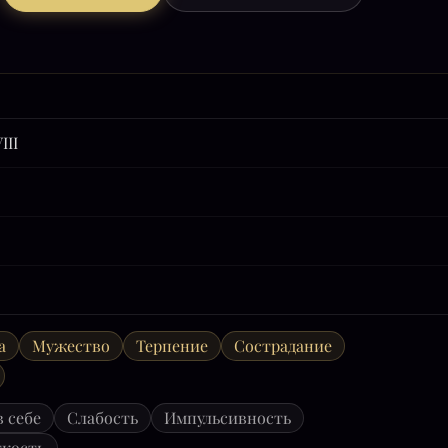
III
а
Мужество
Терпение
Сострадание
 себе
Слабость
Импульсивность
ткость