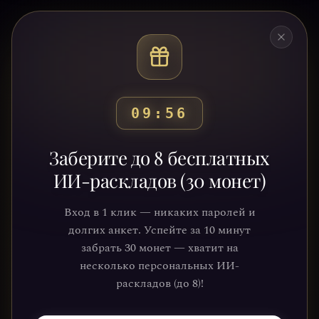
09:53
Готовы узнать свой
Заберите до 8 бесплатных
путь?
ИИ-раскладов (30 монет)
Присоединяйтесь к тысячам людей,
Вход в 1 клик — никаких паролей и
которые обрели ясность и понимание
долгих анкет. Успейте за 10 минут
через нашу платформу. Ваше
забрать 30 монет — хватит на
путешествие к себе уже ждёт.
несколько персональных ИИ-
раскладов (до 8)!