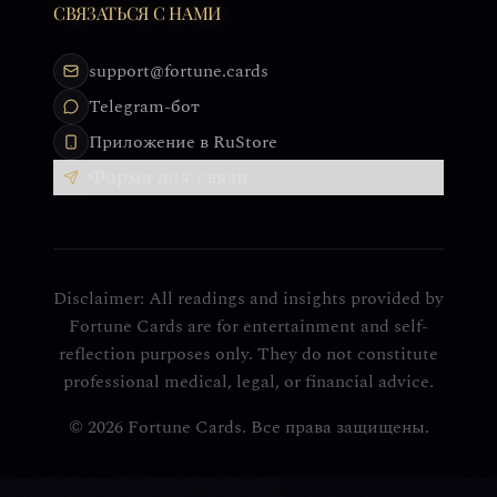
СВЯЗАТЬСЯ С НАМИ
support@fortune.cards
Telegram-бот
Приложение в RuStore
Форма для связи
Disclaimer: All readings and insights provided by
Fortune Cards are for entertainment and self-
reflection purposes only. They do not constitute
professional medical, legal, or financial advice.
© 2026 Fortune Cards. Все права защищены.