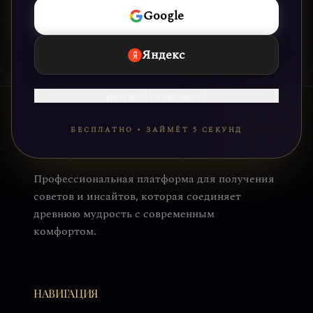
НАЧАТЬ
Google
Яндекс
или войти по email
БЕСПЛАТНО • ЗАЙМЁТ 5 СЕКУНД
Профессиональная платформа для получения
советов и инсайтов, которая соединяет
древнюю мудрость с современным
комфортом.
НАВИГАЦИЯ