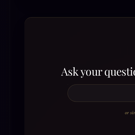
Ask your questi
or si