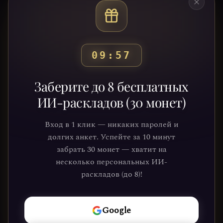
09:54
Готовы узнать свой
Заберите до 8 бесплатных
путь?
ИИ-раскладов (30 монет)
Присоединяйтесь к тысячам людей,
Вход в 1 клик — никаких паролей и
которые обрели ясность и понимание
долгих анкет. Успейте за 10 минут
через нашу платформу. Ваше
забрать 30 монет — хватит на
путешествие к себе уже ждёт.
несколько персональных ИИ-
раскладов (до 8)!
НАЧАТЬ
Google