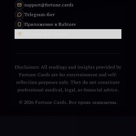
support@fortune.cards
Telegram-бот
Приложение в RuStore
Форма для связи
Disclaimer: All readings and insights provided by
Fortune Cards are for entertainment and self-
reflection purposes only. They do not constitute
professional medical, legal, or financial advice.
© 2026 Fortune Cards. Все права защищены.