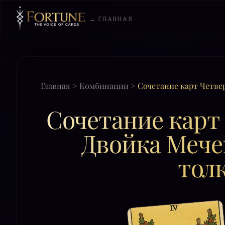
← ГЛАВНАЯ
Главная
>
Комбинации
>
Сочетание карт Четве
Сочетание карт
Двойка Мечей
тол