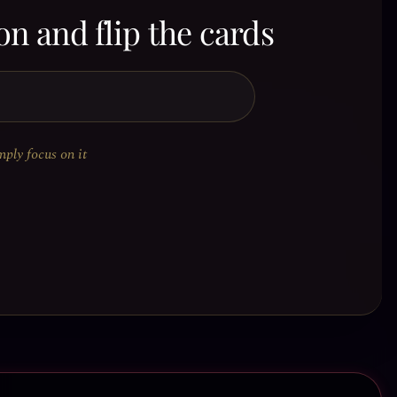
on and flip the cards
mply focus on it