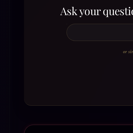
Ask your questi
or si