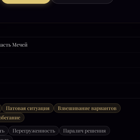
масть Мечей
Патовая ситуация
Взвешивание вариантов
збегание
ть
Перегруженность
Паралич решения
авда