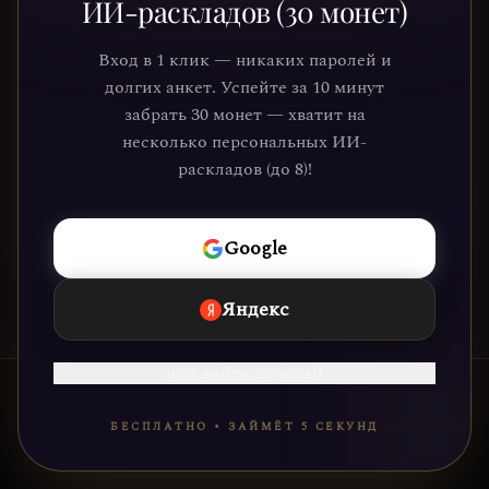
ИИ-раскладов (30 монет)
Присоединяйтесь к тысячам людей,
Вход в 1 клик — никаких паролей и
которые обрели ясность и понимание
долгих анкет. Успейте за 10 минут
через нашу платформу. Ваше
забрать 30 монет — хватит на
путешествие к себе уже ждёт.
несколько персональных ИИ-
раскладов (до 8)!
НАЧАТЬ
Google
Яндекс
или войти по email
БЕСПЛАТНО • ЗАЙМЁТ 5 СЕКУНД