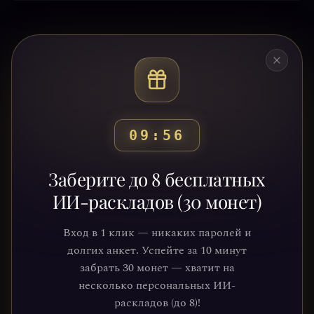
09:53
Готовы узнать свой
Заберите до 8 бесплатных
путь?
ИИ-раскладов (30 монет)
Присоединяйтесь к тысячам людей,
Вход в 1 клик — никаких паролей и
которые обрели ясность и понимание
долгих анкет. Успейте за 10 минут
через нашу платформу. Ваше
забрать 30 монет — хватит на
путешествие к себе уже ждёт.
несколько персональных ИИ-
раскладов (до 8)!