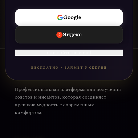
НАЧАТЬ
Google
Яндекс
или войти по email
БЕСПЛАТНО • ЗАЙМЁТ 5 СЕКУНД
Профессиональная платформа для получения
советов и инсайтов, которая соединяет
древнюю мудрость с современным
комфортом.