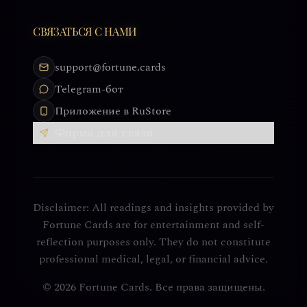
СВЯЗАТЬСЯ С НАМИ
support@fortune.cards
Telegram-бот
Приложение в RuStore
Форма для связи
Disclaimer: All readings and insights provided by
Fortune Cards are for entertainment and self-
reflection purposes only. They do not constitute
professional medical, legal, or financial advice.
© 2026 Fortune Cards. Все права защищены.