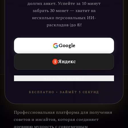
которые обрели ясность и понимание
долгих анкет. Успейте за 10 минут
через нашу платформу. Ваше
забрать 30 монет — хватит на
путешествие к себе уже ждёт.
несколько персональных ИИ-
раскладов (до 8)!
НАЧАТЬ
Google
Яндекс
или войти по email
БЕСПЛАТНО • ЗАЙМЁТ 5 СЕКУНД
Профессиональная платформа для получения
советов и инсайтов, которая соединяет
древнюю мудрость с современным