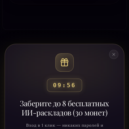
09:53
Готовы узнать свой
Заберите до 8 бесплатных
путь?
ИИ-раскладов (30 монет)
Присоединяйтесь к тысячам людей,
Вход в 1 клик — никаких паролей и