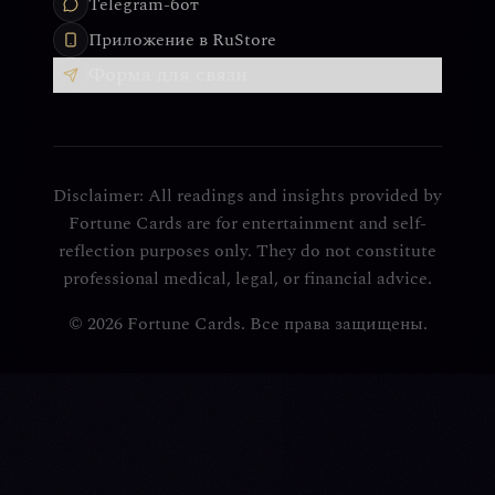
Telegram-бот
Приложение в RuStore
Форма для связи
Disclaimer: All readings and insights provided by
Fortune Cards are for entertainment and self-
reflection purposes only. They do not constitute
professional medical, legal, or financial advice.
© 2026 Fortune Cards. Все права защищены.