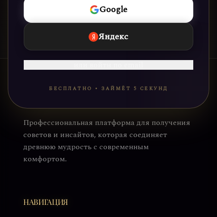
Google
Яндекс
или войти по email
БЕСПЛАТНО • ЗАЙМЁТ 5 СЕКУНД
Профессиональная платформа для получения
советов и инсайтов, которая соединяет
древнюю мудрость с современным
комфортом.
НАВИГАЦИЯ