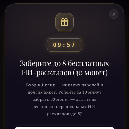
09:54
Готовы узнать свой
Заберите до 8 бесплатных
путь?
ИИ-раскладов (30 монет)
Присоединяйтесь к тысячам людей,
Вход в 1 клик — никаких паролей и
которые обрели ясность и понимание
долгих анкет. Успейте за 10 минут
через нашу платформу. Ваше
забрать 30 монет — хватит на
путешествие к себе уже ждёт.
несколько персональных ИИ-
раскладов (до 8)!
НАЧАТЬ