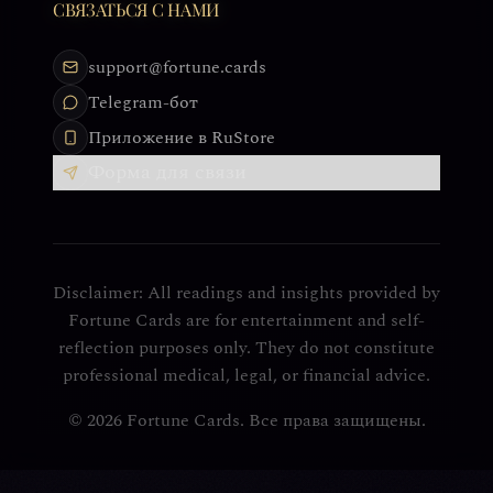
СВЯЗАТЬСЯ С НАМИ
support@fortune.cards
Telegram-бот
Приложение в RuStore
Форма для связи
Disclaimer: All readings and insights provided by
Fortune Cards are for entertainment and self-
reflection purposes only. They do not constitute
professional medical, legal, or financial advice.
© 2026 Fortune Cards. Все права защищены.