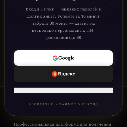
Присоединяйтесь к тысячам людей,
Вход в 1 клик — никаких паролей и
которые обрели ясность и понимание
долгих анкет. Успейте за 10 минут
через нашу платформу. Ваше
забрать 30 монет — хватит на
путешествие к себе уже ждёт.
несколько персональных ИИ-
раскладов (до 8)!
НАЧАТЬ
Google
Яндекс
или войти по email
БЕСПЛАТНО • ЗАЙМЁТ 5 СЕКУНД
Профессиональная платформа для получения