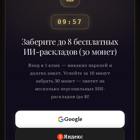
09:53
Готовы узнать свой
Заберите до 8 бесплатных
путь?
ИИ-раскладов (30 монет)
Присоединяйтесь к тысячам людей,
Вход в 1 клик — никаких паролей и
которые обрели ясность и понимание
долгих анкет. Успейте за 10 минут
через нашу платформу. Ваше
забрать 30 монет — хватит на
путешествие к себе уже ждёт.
несколько персональных ИИ-
раскладов (до 8)!
НАЧАТЬ
Google
Яндекс