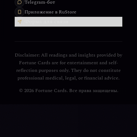
Telegram-бот
Приложение в RuStore
Форма для связи
Disclaimer: All readings and insights provided by
Fortune Cards are for entertainment and self-
reflection purposes only. They do not constitute
professional medical, legal, or financial advice.
© 2026 Fortune Cards. Все права защищены.