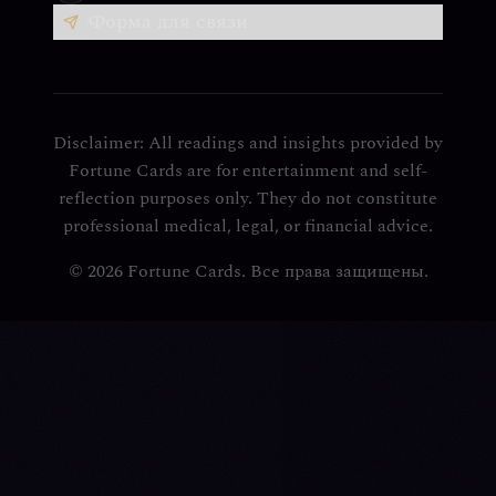
Форма для связи
Disclaimer: All readings and insights provided by
Fortune Cards are for entertainment and self-
reflection purposes only. They do not constitute
professional medical, legal, or financial advice.
© 2026 Fortune Cards. Все права защищены.