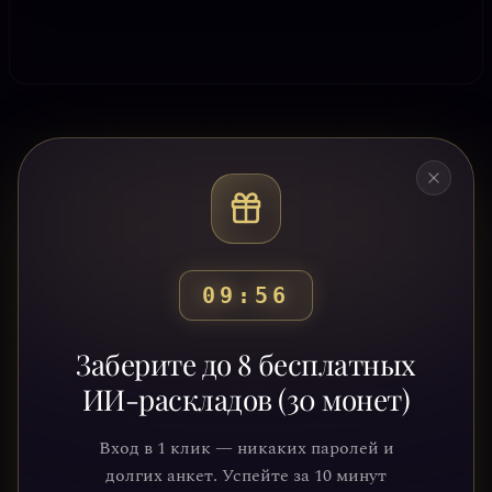
09:53
Готовы узнать свой
Заберите до 8 бесплатных
путь?
ИИ-раскладов (30 монет)
Присоединяйтесь к тысячам людей,
Вход в 1 клик — никаких паролей и
которые обрели ясность и понимание
долгих анкет. Успейте за 10 минут