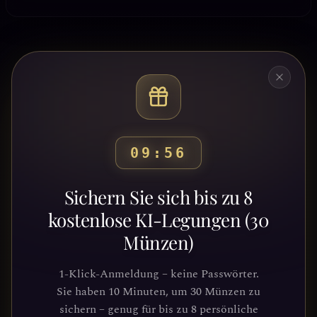
09:53
Bereit, deinen Weg zu
Sichern Sie sich bis zu 8
entdecken?
kostenlose KI-Legungen (30
Münzen)
Schließe dich Tausenden von
Suchenden an, die Klarheit und
1-Klick-Anmeldung – keine Passwörter.
Führung durch unsere Plattform
Sie haben 10 Minuten, um 30 Münzen zu
gefunden haben. Deine kosmische Reise
sichern – genug für bis zu 8 persönliche