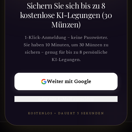
Sichern Sie sich bis zu 8
entdecken?
kostenlose KI-Legungen (30
Münzen)
Schließe dich Tausenden von
Suchenden an, die Klarheit und
1-Klick-Anmeldung – keine Passwörter.
Führung durch unsere Plattform
Sie haben 10 Minuten, um 30 Münzen zu
gefunden haben. Deine kosmische Reise
sichern – genug für bis zu 8 persönliche
wartet.
KI-Legungen.
REISE
Weiter mit Google
BEGINNEN
oder mit E-Mail anmelden
KOSTENLOS • DAUERT 5 SEKUNDEN