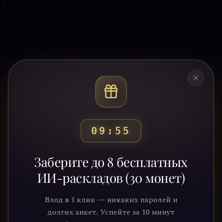
09:52
Готовы узнать свой
Заберите до 8 бесплатных
путь?
ИИ-раскладов (30 монет)
Присоединяйтесь к тысячам людей,
Вход в 1 клик — никаких паролей и
которые обрели ясность и понимание
долгих анкет. Успейте за 10 минут