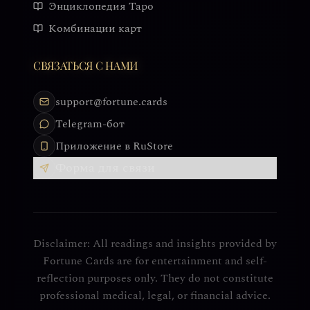
Энциклопедия Таро
Комбинации карт
СВЯЗАТЬСЯ С НАМИ
support@fortune.cards
Telegram-бот
Приложение в RuStore
Форма для связи
Disclaimer: All readings and insights provided by
Fortune Cards are for entertainment and self-
reflection purposes only. They do not constitute
professional medical, legal, or financial advice.