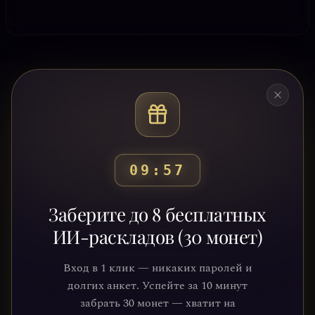
09:54
Готовы узнать свой
Заберите до 8 бесплатных
путь?
ИИ-раскладов (30 монет)
Присоединяйтесь к тысячам людей,
Вход в 1 клик — никаких паролей и
которые обрели ясность и понимание
долгих анкет. Успейте за 10 минут
через нашу платформу. Ваше
забрать 30 монет — хватит на