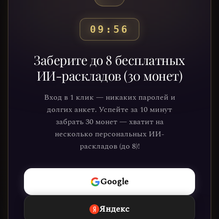
09:53
Готовы узнать свой
Заберите до 8 бесплатных
путь?
ИИ-раскладов (30 монет)
Присоединяйтесь к тысячам людей,
Вход в 1 клик — никаких паролей и
которые обрели ясность и понимание
долгих анкет. Успейте за 10 минут
через нашу платформу. Ваше
забрать 30 монет — хватит на
путешествие к себе уже ждёт.
несколько персональных ИИ-
раскладов (до 8)!
НАЧАТЬ
Google
Яндекс