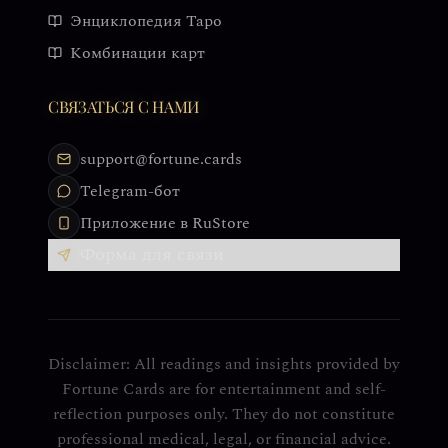
Энциклопедия Таро
Комбинации карт
СВЯЗАТЬСЯ С НАМИ
support@fortune.cards
Telegram-бот
Приложение в RuStore
Форма для связи
Disclaimer: All readings and insights provided by
Fortune Cards are for entertainment and self-
reflection purposes only. They do not constitute
professional medical, legal, or financial advice.