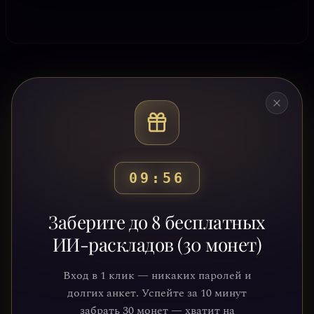
09:53
Готовы узнать свой
Заберите до 8 бесплатных
путь?
ИИ-раскладов (30 монет)
Присоединяйтесь к тысячам людей,
Вход в 1 клик — никаких паролей и
которые обрели ясность и понимание
долгих анкет. Успейте за 10 минут
через нашу платформу. Ваше
забрать 30 монет — хватит на