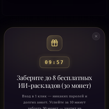
09:53
Готовы узнать свой
Заберите до 8 бесплатных
путь?
ИИ-раскладов (30 монет)
Присоединяйтесь к тысячам людей,
Вход в 1 клик — никаких паролей и
которые обрели ясность и понимание
долгих анкет. Успейте за 10 минут
через нашу платформу. Ваше
забрать 30 монет — хватит на