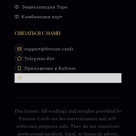
Энциклопедия Таро
Комбинации карт
СВЯЗАТЬСЯ С НАМИ
support@fortune.cards
Telegram-бот
Приложение в RuStore
Форма для связи
Disclaimer: All readings and insights provided by
Fortune Cards are for entertainment and self-
reflection purposes only. They do not constitute
professional medical, legal, or financial advice.