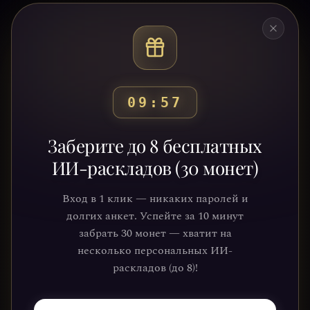
09:54
Готовы узнать свой
Заберите до 8 бесплатных
путь?
ИИ-раскладов (30 монет)
Присоединяйтесь к тысячам людей,
Вход в 1 клик — никаких паролей и
которые обрели ясность и понимание
долгих анкет. Успейте за 10 минут
через нашу платформу. Ваше
забрать 30 монет — хватит на
путешествие к себе уже ждёт.
несколько персональных ИИ-
раскладов (до 8)!
НАЧАТЬ