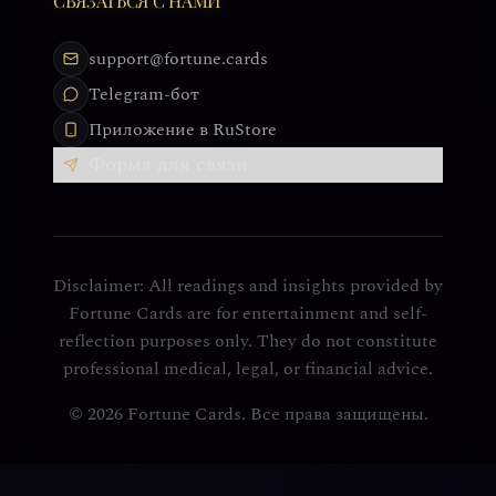
СВЯЗАТЬСЯ С НАМИ
support@fortune.cards
Telegram-бот
Приложение в RuStore
Форма для связи
Disclaimer: All readings and insights provided by
Fortune Cards are for entertainment and self-
reflection purposes only. They do not constitute
professional medical, legal, or financial advice.
© 2026 Fortune Cards. Все права защищены.