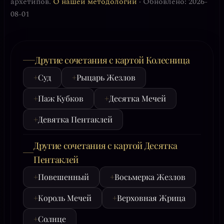
архетипов.
О нашей методологии
· Обновлено: 2026-
08-01
Другие сочетания с картой Колесница
+
Суд
+
Рыцарь Жезлов
+
Паж Кубков
+
Десятка Мечей
+
Девятка Пентаклей
Другие сочетания с картой Десятка
Пентаклей
+
Повешенный
+
Восьмерка Жезлов
+
Король Мечей
+
Верховная Жрица
+
Солнце