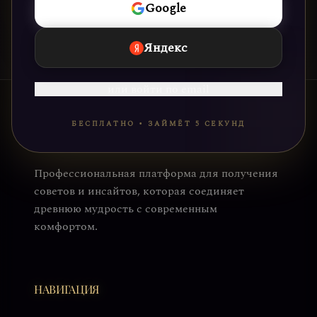
Google
Яндекс
или войти по email
БЕСПЛАТНО • ЗАЙМЁТ 5 СЕКУНД
Профессиональная платформа для получения
советов и инсайтов, которая соединяет
древнюю мудрость с современным
комфортом.
НАВИГАЦИЯ