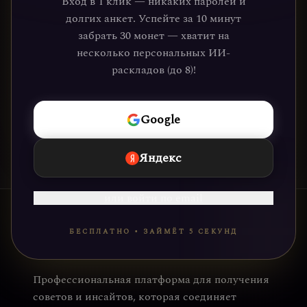
Вход в 1 клик — никаких паролей и
которые обрели ясность и понимание
долгих анкет. Успейте за 10 минут
через нашу платформу. Ваше
забрать 30 монет — хватит на
путешествие к себе уже ждёт.
несколько персональных ИИ-
раскладов (до 8)!
НАЧАТЬ
Google
Яндекс
или войти по email
БЕСПЛАТНО • ЗАЙМЁТ 5 СЕКУНД
Профессиональная платформа для получения
советов и инсайтов, которая соединяет