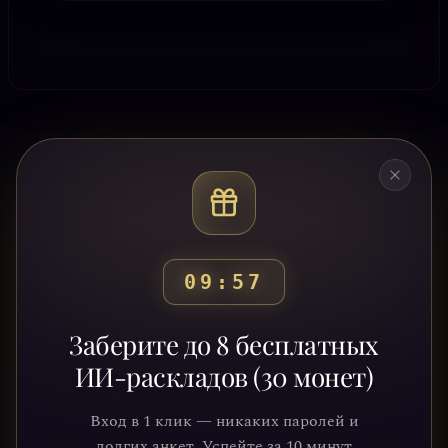
09:53
Готовы узнать свой
Заберите до 8 бесплатных
путь?
ИИ-раскладов (30 монет)
Присоединяйтесь к тысячам людей,
Вход в 1 клик — никаких паролей и
которые обрели ясность и понимание
долгих анкет. Успейте за 10 минут