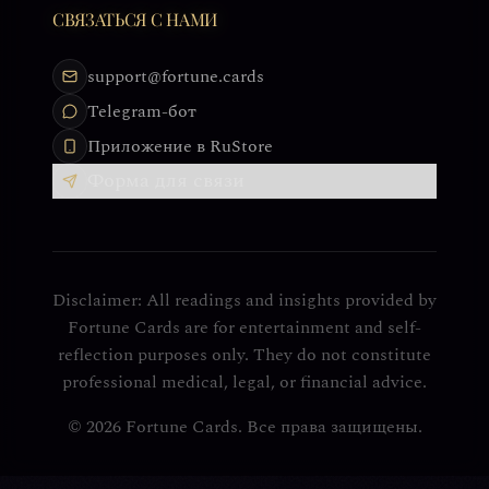
СВЯЗАТЬСЯ С НАМИ
support@fortune.cards
Telegram-бот
Приложение в RuStore
Форма для связи
Disclaimer: All readings and insights provided by
Fortune Cards are for entertainment and self-
reflection purposes only. They do not constitute
professional medical, legal, or financial advice.
© 2026 Fortune Cards. Все права защищены.