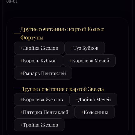
08-01
Другие сочетания с картой Колесо
Фортуны
+
Двойка Жезлов
+
Туз Кубков
+
Король Кубков
+
Королева Мечей
+
Рыцарь Пентаклей
Другие сочетания с картой Звезда
+
Королева Жезлов
+
Двойка Мечей
+
Пятерка Пентаклей
+
Колесница
+
Тройка Жезлов