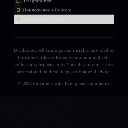
Telegram-бот
Приложение в RuStore
Форма для связи
Disclaimer: All readings and insights provided by
Fortune Cards are for entertainment and self-
reflection purposes only. They do not constitute
professional medical, legal, or financial advice.
© 2026 Fortune Cards. Все права защищены.