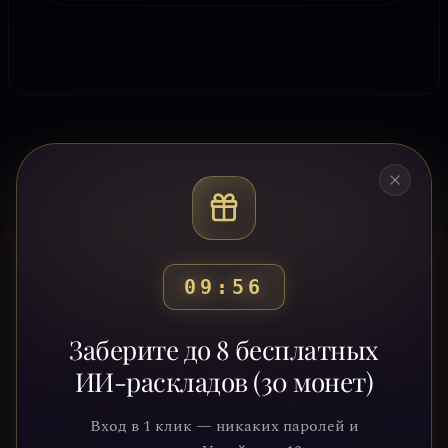
09:53
Готовы узнать свой
Заберите до 8 бесплатных
путь?
ИИ-раскладов (30 монет)
Присоединяйтесь к тысячам людей,
Вход в 1 клик — никаких паролей и
которые обрели ясность и понимание