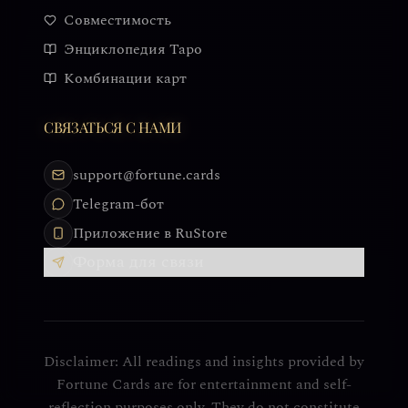
Совместимость
Энциклопедия Таро
Комбинации карт
СВЯЗАТЬСЯ С НАМИ
support@fortune.cards
Telegram-бот
Приложение в RuStore
Форма для связи
Disclaimer: All readings and insights provided by
Fortune Cards are for entertainment and self-
reflection purposes only. They do not constitute