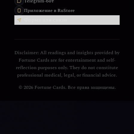
Telegram-бот
Приложение в RuStore
Форма для связи
Disclaimer: All readings and insights provided by
Fortune Cards are for entertainment and self-
reflection purposes only. They do not constitute
professional medical, legal, or financial advice.
© 2026 Fortune Cards. Все права защищены.