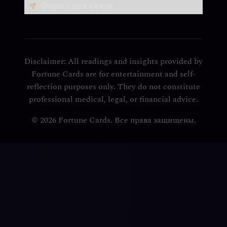
Форма для связи
Disclaimer: All readings and insights provided by
Fortune Cards are for entertainment and self-
reflection purposes only. They do not constitute
professional medical, legal, or financial advice.
© 2026 Fortune Cards. Все права защищены.