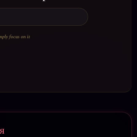
mply focus on it
я