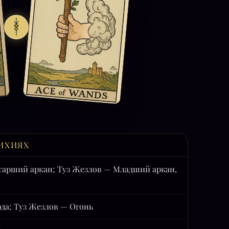
ИХИЯХ
тарший аркан; Туз Жезлов — Младший аркан,
да; Туз Жезлов — Огонь