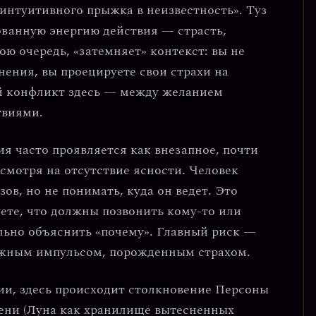
«интуитивного прыжка в неизвестность»
. Туз
ванную энергию действия — страсть,
вою очередь, «затемняет» контекст: вы не
нения, вы проецируете свои страхи на
й конфликт здесь — между желанием
твиями.
ия часто проявляется как
внезапное, почти
есмотря на отсутствие ясности
. Человек
в, но не понимать, куда он ведет. Это
уете, что должны позвонить кому-то или
льно объяснить «почему».
Главный риск —
ожным импульсом, порожденным страхом.
ии, здесь происходит столкновение
Персоны
ени (Луна как хранилище вытесненных