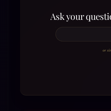
Ask your questi
or si