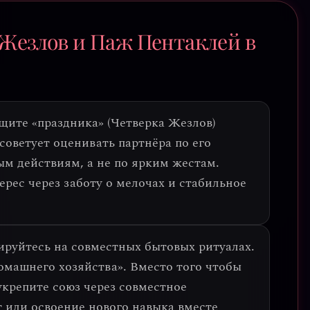
 Жезлов и Паж Пентаклей в
щите «праздника» (Четверка Жезлов)
 советует
оценивать партнёра по его
ным действиям
, а не по ярким жестам.
ерес через заботу о мелочах и стабильное
ируйтесь на
совместных бытовых ритуалах
.
омашнего хозяйства». Вместо того чтобы
укрепите союз через совместное
 или освоение нового навыка вместе