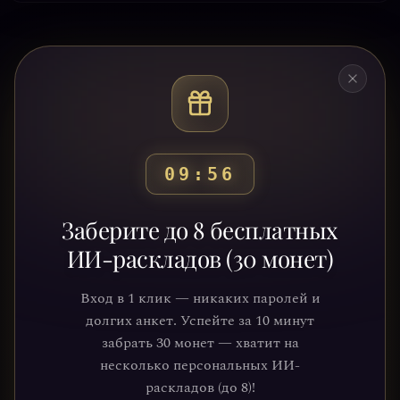
09:53
Готовы узнать свой
Заберите до 8 бесплатных
путь?
ИИ-раскладов (30 монет)
Присоединяйтесь к тысячам людей,
Вход в 1 клик — никаких паролей и
которые обрели ясность и понимание
долгих анкет. Успейте за 10 минут
через нашу платформу. Ваше
забрать 30 монет — хватит на
путешествие к себе уже ждёт.
несколько персональных ИИ-
раскладов (до 8)!