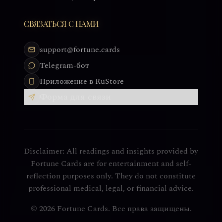
СВЯЗАТЬСЯ С НАМИ
support@fortune.cards
Telegram-бот
Приложение в RuStore
Форма для связи
Disclaimer: All readings and insights provided by
Fortune Cards are for entertainment and self-
reflection purposes only. They do not constitute
professional medical, legal, or financial advice.
© 2026 Fortune Cards. Все права защищены.