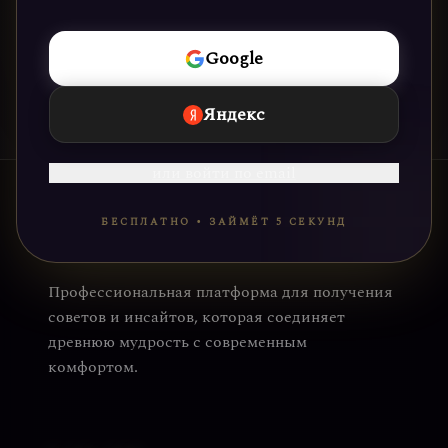
НАЧАТЬ
Google
Яндекс
или войти по email
БЕСПЛАТНО • ЗАЙМЁТ 5 СЕКУНД
Профессиональная платформа для получения
советов и инсайтов, которая соединяет
древнюю мудрость с современным
комфортом.