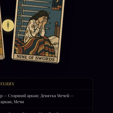
ИХИЯХ
р — Старший аркан; Девятка Мечей —
аркан, Мечи