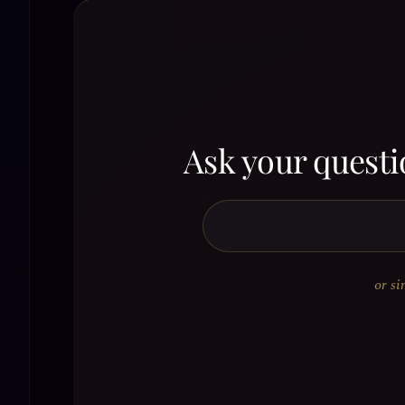
Ask your questi
or si