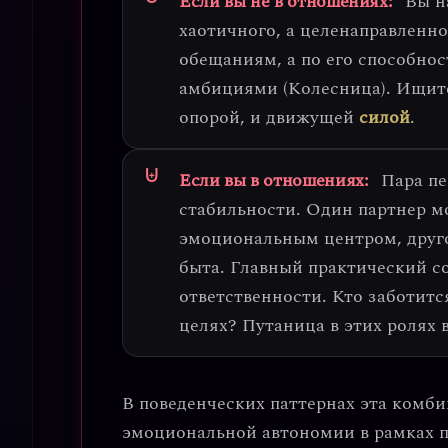
Если вы не в отношениях:
Вы н
хаотичного, а целенаправленн
обещаниям, а по его способнос
амбициями (Колесница).
Ищите
опорой, и движущей
силой
.
Если вы в отношениях:
Пара п
стабильности
. Один партнер м
эмоциональным центром, друг
быта.
Главный практический со
ответственности.
Кто заботится
целях? Путаница в этих ролях 
В поведенческих паттернах эта комби
эмоциональной автономии в рамках 