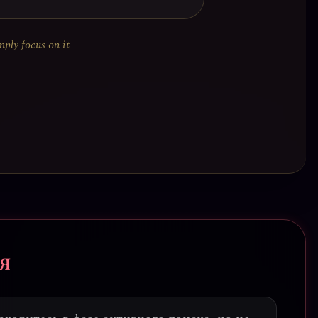
mply focus on it
я