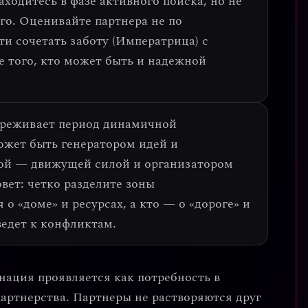
аходитесь в фазе активного поиска, но не
ого.
Оценивайте партнера не по
ти сочетать заботу (Императрица) с
 того, кто может быть и надежной
ереживает период
динамичной
ожет быть генератором идей и
ой — движущей силой и организатором
вет: четко разделите зоны
 о «доме» и ресурсах, а кто — о «дороге» и
ведет к конфликтам.
нация проявляется как потребность в
партнерства
. Партнеры не растворяются друг