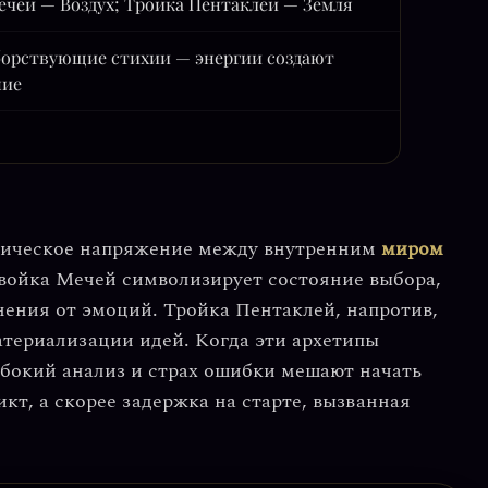
ечей — Воздух; Тройка Пентаклей — Земля
орствующие стихии — энергии создают
ние
сическое напряжение между внутренним
миром
Двойка Мечей символизирует состояние выбора,
ения от эмоций. Тройка Пентаклей, напротив,
атериализации идей. Когда эти архетипы
лубокий анализ и страх ошибки мешают начать
икт, а скорее
задержка на старте
, вызванная