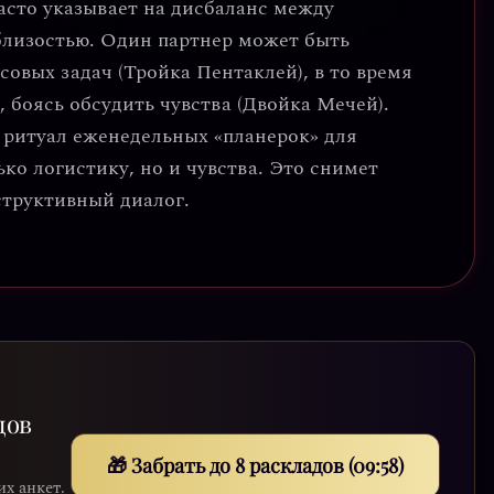
часто указывает на
дисбаланс между
близостью
. Один партнер может быть
овых задач (Тройка Пентаклей), в то время
 боясь обсудить чувства (Двойка Мечей).
е ритуал еженедельных «планерок» для
ко логистику, но и чувства. Это снимет
структивный диалог.
дов
🎁 Забрать до 8 раскладов (09:56)
их анкет.