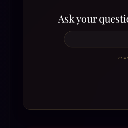
Ask your questi
or si