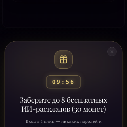
09:53
Готовы узнать свой
Заберите до 8 бесплатных
путь?
ИИ-раскладов (30 монет)
Присоединяйтесь к тысячам людей,
Вход в 1 клик — никаких паролей и